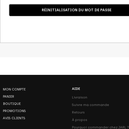
RÉINITIALISATION DU MOT DE PASSE
AIDE
MON COMPTE
PANIER
Livraison
BOUTIQUE
Suivre ma commande
PROMOTIONS
Retours
AVIS CLIENTS
À propos
Pourquoi commander chez JARL ?