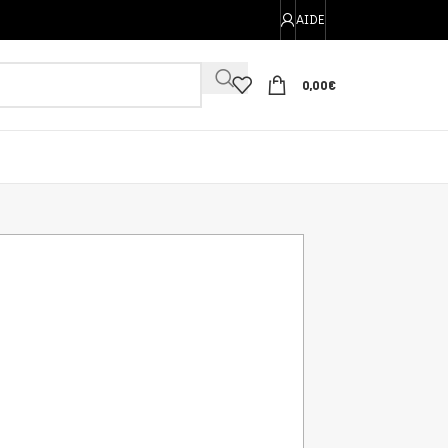
AIDE
0,00
€